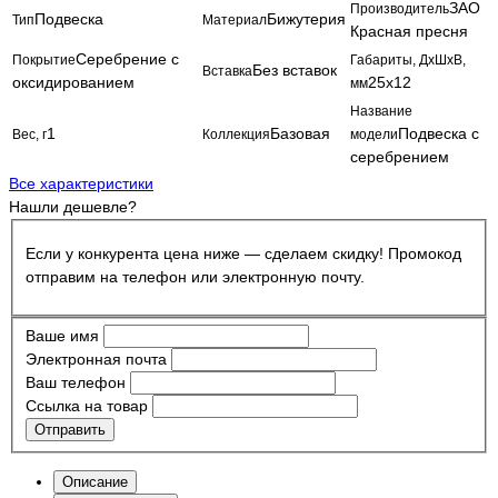
ЗАО
Производитель
Подвеска
Бижутерия
Тип
Материал
Красная пресня
Серебрение с
Покрытие
Габариты, ДхШхВ,
Без вставок
Вставка
оксидированием
25х12
мм
Название
1
Базовая
Подвеска с
Вес, г
Коллекция
модели
серебрением
Все характеристики
Нашли дешевле?
Если у конкурента цена ниже — сделаем скидку! Промокод
отправим на телефон или электронную почту.
Ваше имя
Электронная почта
Ваш телефон
Ссылка на товар
Отправить
Описание