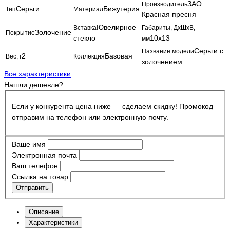
ЗАО
Производитель
Серьги
Бижутерия
Тип
Материал
Красная пресня
Ювелирное
Вставка
Габариты, ДхШхВ,
Золочение
Покрытие
стекло
10x13
мм
Серьги с
Название модели
2
Базовая
Вес, г
Коллекция
золочением
Все характеристики
Нашли дешевле?
Если у конкурента цена ниже — сделаем скидку! Промокод
отправим на телефон или электронную почту.
Ваше имя
Электронная почта
Ваш телефон
Ссылка на товар
Отправить
Описание
Характеристики