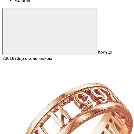
Религия
Кольцо
2301873цр с золочением