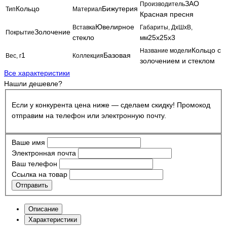
ЗАО
Производитель
Кольцо
Бижутерия
Тип
Материал
Красная пресня
Ювелирное
Вставка
Габариты, ДхШхВ,
Золочение
Покрытие
стекло
25x25x3
мм
Кольцо с
Название модели
1
Базовая
Вес, г
Коллекция
золочением и стеклом
Все характеристики
Нашли дешевле?
Если у конкурента цена ниже — сделаем скидку! Промокод
отправим на телефон или электронную почту.
Ваше имя
Электронная почта
Ваш телефон
Ссылка на товар
Отправить
Описание
Характеристики